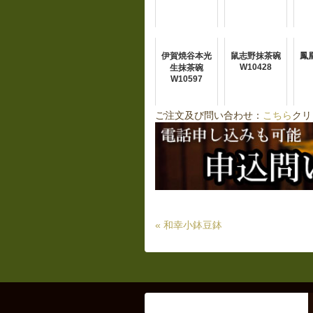
伊賀焼谷本光
鼠志野抹茶碗
鳳
W10428
生抹茶碗
W10597
ご注文及び問い合わせ：
こちら
クリ
« 和幸小鉢豆鉢