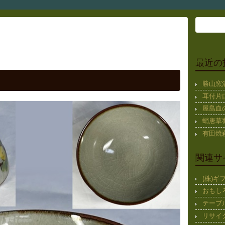
最近の
勝山窯
耳付片
屋島血
蛸唐草蕎
有田焼
関連サ
(株)
おもし
テーブ
リサイ