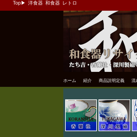
Top
▶
洋食器
和食器
レトロ
和食器リサイク
たち吉・香蘭社・深川製磁等の和食器
ホーム
紹介
商品説明定義
流