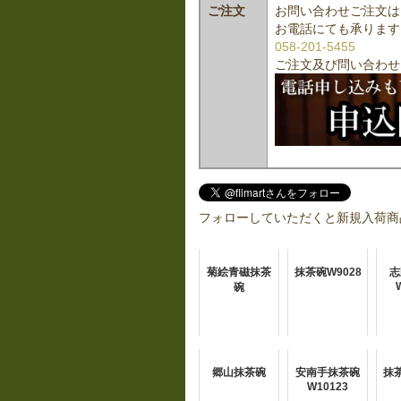
ご注文
お問い合わせご注文は
お電話にても承ります
058-201-5455
ご注文及び問い合わせ
フォローしていただくと新規入荷商
菊絵青磁抹茶
抹茶碗W9028
志
碗
郷山抹茶碗
安南手抹茶碗
抹茶
W10123