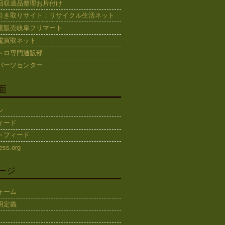
回収遺品整理お片付け
引き取りサイト：リサイクル生活ネット
電販売岐阜フリマート
電買取ネット
トロ専門通販部
パーツセンター
面
ン
ィード
トフィード
ess.org
ージ
ォーム
明定義