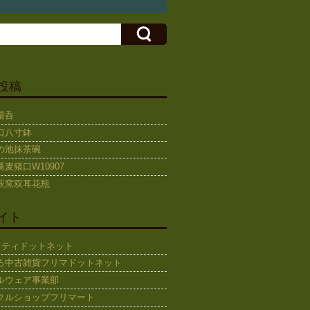
投稿
湯呑
口八寸鉢
の池抹茶碗
麦猪口W10907
萩窯双耳花瓶
イト
ギフティドットネット
ろ中古雑貨フリマドットネット
ルウェア事業部
クルショップフリマート