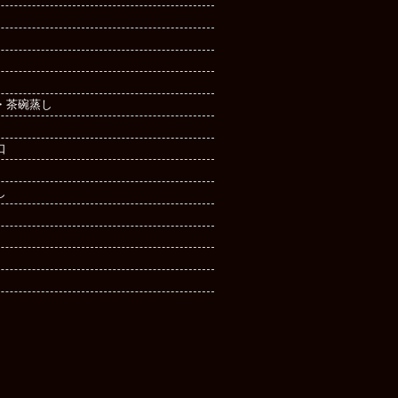
・茶碗蒸し
口
し