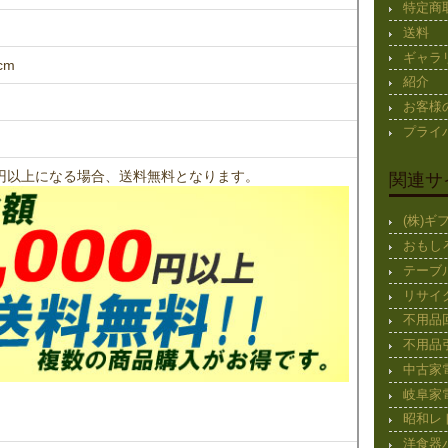
特定商
送料
ギャラ
cm
紹介
お客様
プライ
00円以上になる場合、送料無料となります。
関連サ
(株)
おもし
テーブ
リサイ
不用品
不用品
中古家
岐阜家
昭和レ
洋食器