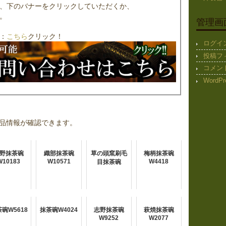
、下のバナーをクリックしていただくか、
。
管理画
：
こちら
クリック！
ログイ
投稿フ
コメン
WordPr
品情報が確認できます。
野抹茶碗
織部抹茶碗
草の頭窯刷毛
梅柄抹茶碗
W10183
W10571
W4418
目抹茶碗
碗W5618
抹茶碗W4024
志野抹茶碗
萩焼抹茶碗
W9252
W2077