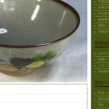
不用品
不用品
中古家
岐阜家
昭和レ
洋食器
管理画
ログイ
投稿フ
コメン
WordPr
固定ペ
申込フ
商品説
流れ