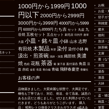
1000
1000円から1999円
お椀
お盆・
円以下
2000円から2999円
切子ガ
3000円から3999円
4000円から5999
和雑貨
たち吉
円
6000円から8999円
建水
九
丸盆
セット
五枚セット
谷焼
五点セット
刷毛目
印判手
唐草
徳利
小皿・銘々皿
小鉢
志野
山水
急須・
大皿
木製品
抹茶碗
染付
有田焼
染付小鉢
梅
朱塗
活ネット
文庫
汲出・煎茶碗
美濃
織部焼
浅鉢・深皿
棗（な
茶器
焼
花瓶
角皿
豆
色絵
菊
菓子器
蓋付湯呑
水指
飛騨春慶塗
青磁
皿
赤絵
金彩
長皿
青白磁
香蘭社
湯呑
お客様の声
漆器
火鉢
品物届きました。大変綺麗な状態で、大満足です。
皿
梱包も丁寧であり、対応、発送、全て迅速。誠意の
盃・猪
あるお店だと感じました。ぜひまた利用させていた
碗皿・
だきます。どうもありがとうございます。 購入
箸置
品： 昭和レトロ保谷クリスタルガラスボ
»続きを