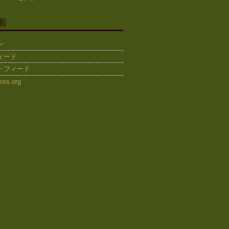
面
ン
ィード
トフィード
ess.org