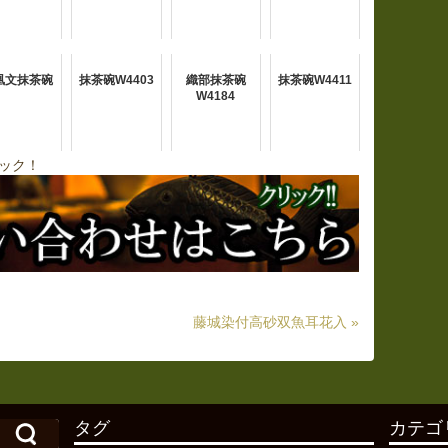
凰文抹茶碗
抹茶碗W4403
織部抹茶碗
抹茶碗W4411
W4184
ック！
藤城染付高砂双魚耳花入 »
タグ
カテゴ