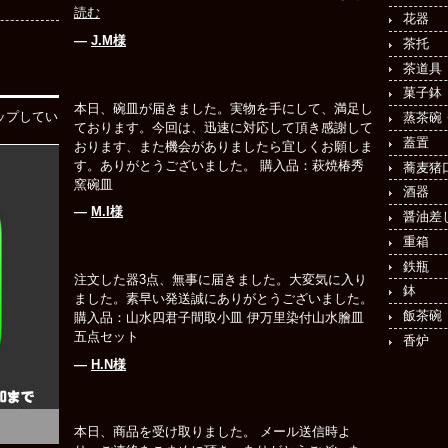
読む
花器
―
J.M様
茶托
茶道具
菓子鉢
本日、碗皿が届きました。実物を手にして、満足し
ップしてい
蒸茶碗
ております。今回は、迅速に対応して頂き感謝して
蓋置
おります、また機会がありましたら宜しくお願しま
す。ありがとうございました。 購入品：萩焼椿秀
蕎麦猪
窯碗皿
酒器
―
M.I様
醤油差
重箱
鉄瓶
注文した器3点、無事に届きました。大変気に入り
鉢
ました。素早い発送誠にありがとうございました。
飯茶碗
購入品：山水四君子間取小皿 伊万里染付山水膾皿
五点セット
香炉
―
H.N様
本日、商品を受け取りました。 メール送信時よ