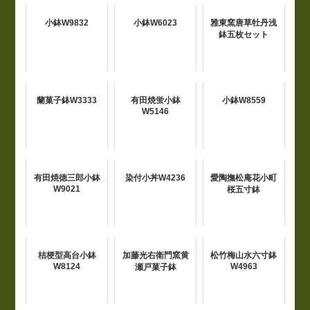
小鉢W9832
小鉢W6023
雅東窯唐草牡丹浅
鉢五枚セット
蘭菓子鉢W3333
有田焼蛍小鉢
小鉢W8559
W5146
有田焼徳三郎小鉢
染付小丼W4236
愛陶撫松庵花小町
W9021
桜五寸鉢
桔梗型高台小鉢
加藤光右衛門窯黄
松竹梅山水六寸鉢
W8124
W4963
瀬戸菓子鉢