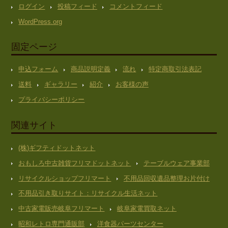
ログイン
投稿フィード
コメントフィード
WordPress.org
固定ページ
申込フォーム
商品説明定義
流れ
特定商取引法表記
送料
ギャラリー
紹介
お客様の声
プライバシーポリシー
関連サイト
(株)ギフティドットネット
おもしろ中古雑貨フリマドットネット
テーブルウェア事業部
リサイクルショップフリマート
不用品回収遺品整理お片付け
不用品引き取りサイト：リサイクル生活ネット
中古家電販売岐阜フリマート
岐阜家電買取ネット
昭和レトロ専門通販部
洋食器パーツセンター