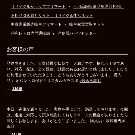
リサイクルショップフリマート
不用品回収遺品整理お片付け
不用品引き取りサイト：リサイクル生活ネット
中古家電販売岐阜フリマート
岐阜家電買取ネット
昭和レトロ専門通販部
洋食器パーツセンター
お客様の声
品物届きました。大変綺麗な状態で、大満足です。梱包も丁寧であ
り、対応、発送、全て迅速。誠意のあるお店だと感じました。ぜひま
た利用させていただきます。どうもありがとうございます。 購入
品： 昭和レトロ保谷クリスタルガラスボ
»続きを読む
―
J.M様
本日、碗皿が届きました。実物を手にして、満足しております。今回
は、迅速に対応して頂き感謝しております、また機会がありましたら
宜しくお願します。ありがとうございました。 購入品：萩焼椿秀窯
碗皿
―
M.I様