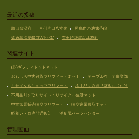
最近の投稿
勝山窯湯呑
耳付片口八寸鉢
屋島血の池抹茶碗
蛸唐草蕎麦猪口W10907
有田焼萩窯双耳花瓶
関連サイト
(株)ギフティドットネット
おもしろ中古雑貨フリマドットネット
テーブルウェア事業部
リサイクルショップフリマート
不用品回収遺品整理お片付け
不用品引き取りサイト：リサイクル生活ネット
中古家電販売岐阜フリマート
岐阜家電買取ネット
昭和レトロ専門通販部
洋食器パーツセンター
管理画面