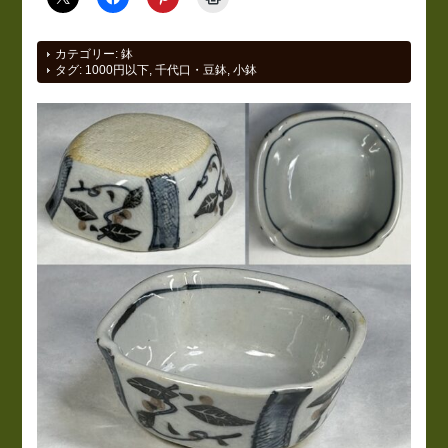
カテゴリー:
鉢
タグ:
1000円以下
,
千代口・豆鉢
,
小鉢