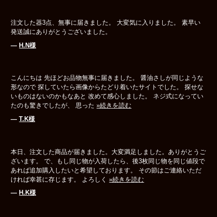
注文した器3点、無事に届きました。 大変気に入りました。 素早い
発送誠にありがとうございました。
―
H.N様
こんにちは 先ほどお品物無事に届きました。 醤油さしが同じような
形なので 探していたら画像からたどり着いたサイトでした。 探せな
いものはないのかもなあと 改めて感心しました。 ネジ式になってい
たのも驚きでしたが、 思った
»続きを読む
―
T.K様
本日、注文した商品が届きました。大変満足しました。ありがとうご
ざいます。 で、もし同じ物が入荷したら、後3枚同じ物を同じ値段で
あれば追加購入したいと希望しております。 その節はご連絡いただ
ければ幸甚に存じます。 よろしく
»続きを読む
―
H.K様