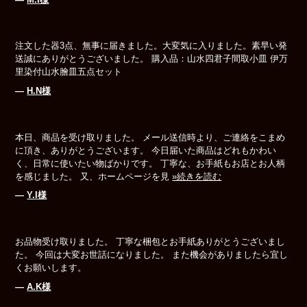
注文した器3点、無事に届きました。大変気に入りました。素早い発
送誠にありがとうございました。 購入品：山水四君子間取小皿 伊万
里染付山水膾皿五点セット
―
H.N様
本日、商品を受け取りました。 メール送信時より、ご連絡をこまめ
に頂き、ありがとうございます。 今日届いた商品はどれもかわい
く、日常に使いたい物ばかりです。 丁寧な、お手紙もお店とお人柄
を感じました。 又、ホームページを見
»続きを読む
―
Y.I様
お品物受け取りました。 丁寧な梱包とお手紙ありがとうございまし
た。 今回は大変お世話になりました。 また機会がありましたら宜し
くお願いします。
―
A.K様