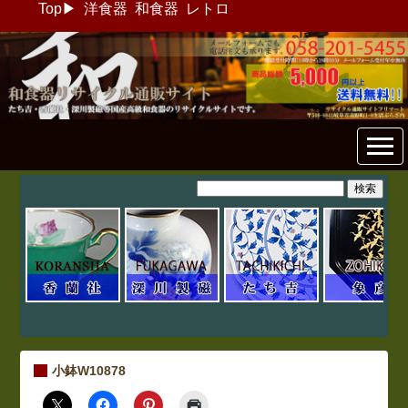
Top
▶
洋食器
和食器
レトロ
和食器リサイクル通販専門店
フリマート
小鉢W10878