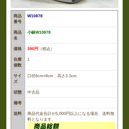
商品
W10878
番号
商品
小鉢W10878
名
価格
390円
（税込）
在庫
1
個数
サイ
口径8cm×8cm 高さ3.3cm
ズ
状態
中古品
備考
送料
商品代金合計が5,000円以上になる場合、送料無
料となります。