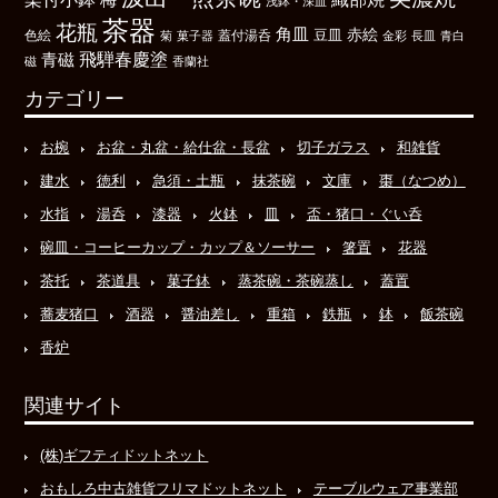
浅鉢・深皿
茶器
花瓶
角皿
豆皿
赤絵
色絵
菊
菓子器
蓋付湯呑
金彩
長皿
青白
飛騨春慶塗
青磁
磁
香蘭社
カテゴリー
お椀
お盆・丸盆・給仕盆・長盆
切子ガラス
和雑貨
建水
徳利
急須・土瓶
抹茶碗
文庫
棗（なつめ）
水指
湯呑
漆器
火鉢
皿
盃・猪口・ぐい呑
碗皿・コーヒーカップ・カップ＆ソーサー
箸置
花器
茶托
茶道具
菓子鉢
蒸茶碗・茶碗蒸し
蓋置
蕎麦猪口
酒器
醤油差し
重箱
鉄瓶
鉢
飯茶碗
香炉
関連サイト
(株)ギフティドットネット
おもしろ中古雑貨フリマドットネット
テーブルウェア事業部