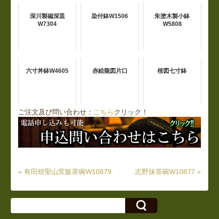
深川製磁深皿
染付鉢W1506
朱塗木製小鉢
W7304
W5808
六寸丼鉢W4605
赤絵龍図片口
桜図七寸鉢
ご注文及び問い合わせ：
こちら
クリック！
« 有田焼聖山窯飯茶碗W10879
志野抹茶碗W10877 »