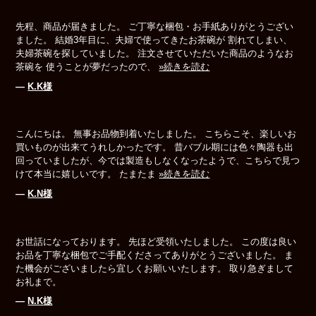
先程、商品が届きました。 ご丁寧な梱包・お手紙ありがとうござい
ました。 結婚3年目に、夫婦で使ってきたお茶碗が 割れてしまい、
夫婦茶碗を探していました。 注文させていただいた商品のようなお
茶碗を 使うことが夢だったので、
»続きを読む
―
K.K様
こんにちは。 無事お品物到着いたしました。 こちらこそ、楽しいお
買いものが出来てうれしかったです。 昔バブル期には色々陶器も出
回っていましたが、今では製造もしなくなったようで、こちらで見つ
けて本当に嬉しいです。 たまたま
»続きを読む
―
K.N様
お世話になっております。 先ほど受領いたしました。 この度は良い
お品を丁寧な梱包でご手配くださってありがとうございました。 ま
た機会がございましたら宜しくお願いいたします。 取り急ぎまして
お礼まで。
―
N.K様