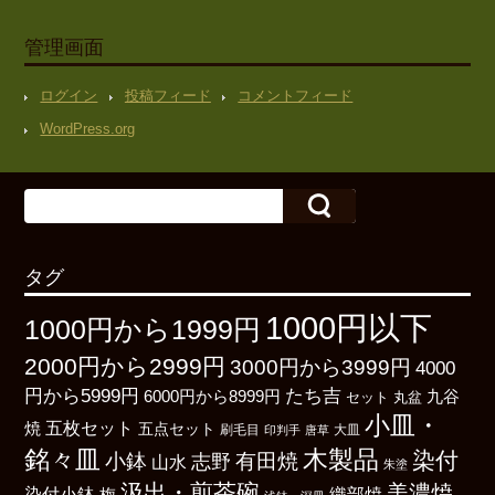
管理画面
ログイン
投稿フィード
コメントフィード
WordPress.org
タグ
1000円以下
1000円から1999円
2000円から2999円
3000円から3999円
4000
たち吉
円から5999円
6000円から8999円
九谷
丸盆
セット
小皿・
五枚セット
焼
五点セット
刷毛目
大皿
印判手
唐草
銘々皿
木製品
染付
小鉢
有田焼
志野
山水
朱塗
汲出・煎茶碗
美濃焼
染付小鉢
織部焼
梅