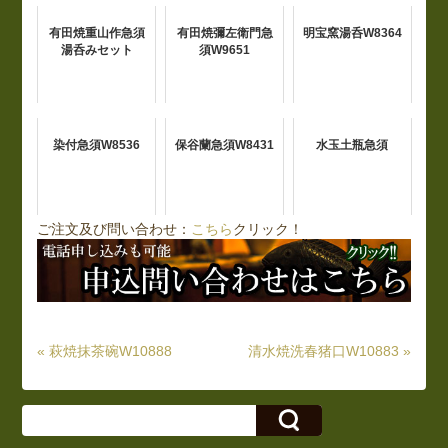
有田焼重山作急須
有田焼彌左衛門急
明宝窯湯呑W8364
湯呑みセット
須W9651
染付急須W8536
保谷蘭急須W8431
水玉土瓶急須
ご注文及び問い合わせ：
こちら
クリック！
« 萩焼抹茶碗W10888
清水焼洗春猪口W10883 »