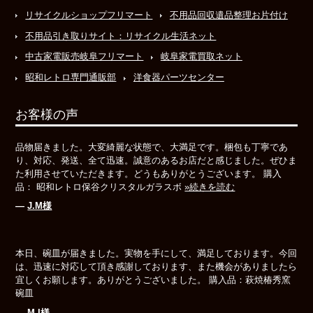
リサイクルショップフリマート
不用品回収遺品整理お片付け
不用品引き取りサイト：リサイクル生活ネット
中古家電販売岐阜フリマート
岐阜家電買取ネット
昭和レトロ専門通販部
洋食器パーツセンター
お客様の声
品物届きました。大変綺麗な状態で、大満足です。梱包も丁寧であ
り、対応、発送、全て迅速。誠意のあるお店だと感じました。ぜひま
た利用させていただきます。どうもありがとうございます。 購入
品： 昭和レトロ保谷クリスタルガラスボ
»続きを読む
―
J.M様
本日、碗皿が届きました。実物を手にして、満足しております。今回
は、迅速に対応して頂き感謝しております、また機会がありましたら
宜しくお願します。ありがとうございました。 購入品：萩焼椿秀窯
碗皿
―
M.I様