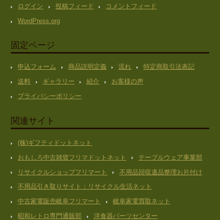
ログイン
投稿フィード
コメントフィード
WordPress.org
固定ページ
申込フォーム
商品説明定義
流れ
特定商取引法表記
送料
ギャラリー
紹介
お客様の声
プライバシーポリシー
関連サイト
(株)ギフティドットネット
おもしろ中古雑貨フリマドットネット
テーブルウェア事業部
リサイクルショップフリマート
不用品回収遺品整理お片付け
不用品引き取りサイト：リサイクル生活ネット
中古家電販売岐阜フリマート
岐阜家電買取ネット
昭和レトロ専門通販部
洋食器パーツセンター