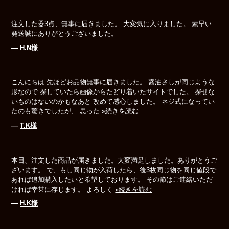
注文した器3点、無事に届きました。 大変気に入りました。 素早い
発送誠にありがとうございました。
―
H.N様
こんにちは 先ほどお品物無事に届きました。 醤油さしが同じような
形なので 探していたら画像からたどり着いたサイトでした。 探せな
いものはないのかもなあと 改めて感心しました。 ネジ式になってい
たのも驚きでしたが、 思った
»続きを読む
―
T.K様
本日、注文した商品が届きました。大変満足しました。ありがとうご
ざいます。 で、もし同じ物が入荷したら、後3枚同じ物を同じ値段で
あれば追加購入したいと希望しております。 その節はご連絡いただ
ければ幸甚に存じます。 よろしく
»続きを読む
―
H.K様