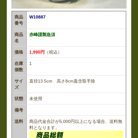
商品
W10887
番号
商品
赤峰謹製急須
名
価格
1,990円
（税込）
在庫
1
個数
サイ
直径13.5cm 高さ8cm蓋含取手除
ズ
状態
未使用
備考
送料
商品代金合計が5,000円以上になる場合、送料無
料となります。