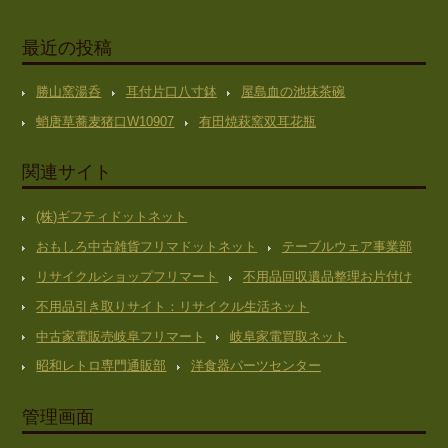
最近の投稿
勝山窯湯呑
耳付片口八寸鉢
屋島血の池抹茶碗
蛸唐草蕎麦猪口W10907
有田焼萩窯双耳花瓶
関連サイト
(株)ギフティドットネット
おもしろ中古雑貨フリマドットネット
テーブルウェア事業部
リサイクルショップフリマート
不用品回収遺品整理お片付け
不用品引き取りサイト：リサイクル生活ネット
中古家電販売岐阜フリマート
岐阜家電買取ネット
昭和レトロ専門通販部
洋食器パーツセンター
管理画面