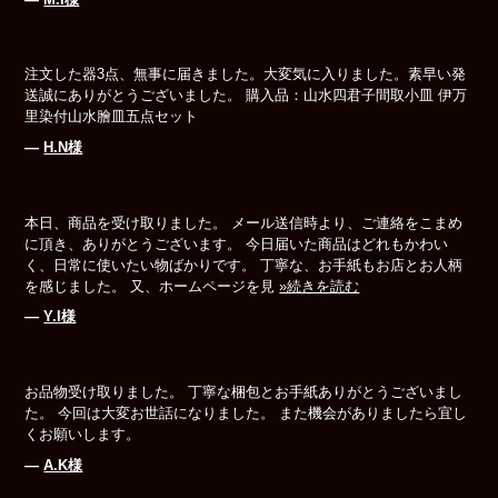
注文した器3点、無事に届きました。大変気に入りました。素早い発
送誠にありがとうございました。 購入品：山水四君子間取小皿 伊万
里染付山水膾皿五点セット
―
H.N様
本日、商品を受け取りました。 メール送信時より、ご連絡をこまめ
に頂き、ありがとうございます。 今日届いた商品はどれもかわい
く、日常に使いたい物ばかりです。 丁寧な、お手紙もお店とお人柄
を感じました。 又、ホームページを見
»続きを読む
―
Y.I様
お品物受け取りました。 丁寧な梱包とお手紙ありがとうございまし
た。 今回は大変お世話になりました。 また機会がありましたら宜し
くお願いします。
―
A.K様