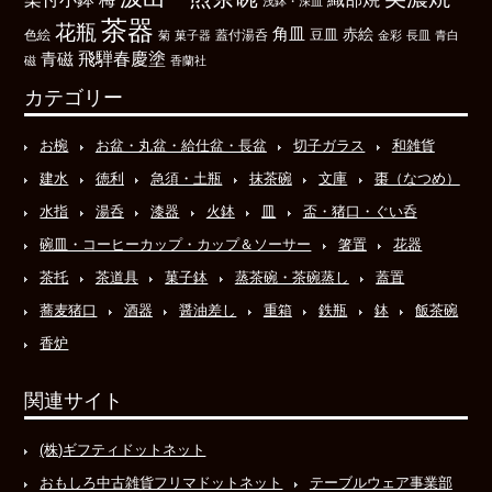
浅鉢・深皿
茶器
花瓶
角皿
豆皿
赤絵
色絵
菊
菓子器
蓋付湯呑
金彩
長皿
青白
飛騨春慶塗
青磁
磁
香蘭社
カテゴリー
お椀
お盆・丸盆・給仕盆・長盆
切子ガラス
和雑貨
建水
徳利
急須・土瓶
抹茶碗
文庫
棗（なつめ）
水指
湯呑
漆器
火鉢
皿
盃・猪口・ぐい呑
碗皿・コーヒーカップ・カップ＆ソーサー
箸置
花器
茶托
茶道具
菓子鉢
蒸茶碗・茶碗蒸し
蓋置
蕎麦猪口
酒器
醤油差し
重箱
鉄瓶
鉢
飯茶碗
香炉
関連サイト
(株)ギフティドットネット
おもしろ中古雑貨フリマドットネット
テーブルウェア事業部