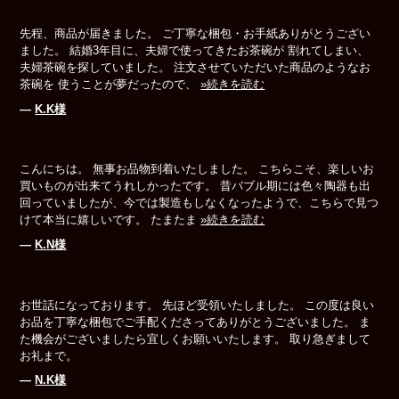
先程、商品が届きました。 ご丁寧な梱包・お手紙ありがとうござい
ました。 結婚3年目に、夫婦で使ってきたお茶碗が 割れてしまい、
夫婦茶碗を探していました。 注文させていただいた商品のようなお
茶碗を 使うことが夢だったので、
»続きを読む
―
K.K様
こんにちは。 無事お品物到着いたしました。 こちらこそ、楽しいお
買いものが出来てうれしかったです。 昔バブル期には色々陶器も出
回っていましたが、今では製造もしなくなったようで、こちらで見つ
けて本当に嬉しいです。 たまたま
»続きを読む
―
K.N様
お世話になっております。 先ほど受領いたしました。 この度は良い
お品を丁寧な梱包でご手配くださってありがとうございました。 ま
た機会がございましたら宜しくお願いいたします。 取り急ぎまして
お礼まで。
―
N.K様