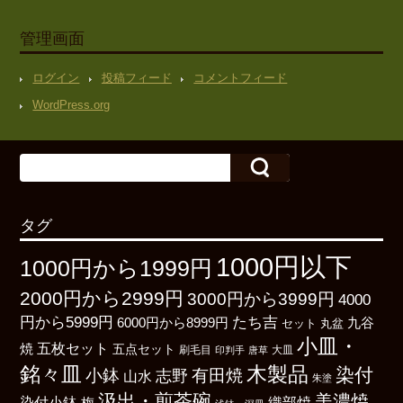
管理画面
ログイン
投稿フィード
コメントフィード
WordPress.org
タグ
1000円以下
1000円から1999円
2000円から2999円
3000円から3999円
4000
たち吉
円から5999円
6000円から8999円
九谷
丸盆
セット
小皿・
五枚セット
焼
五点セット
刷毛目
大皿
印判手
唐草
銘々皿
木製品
染付
小鉢
有田焼
志野
山水
朱塗
汲出・煎茶碗
美濃焼
染付小鉢
織部焼
梅