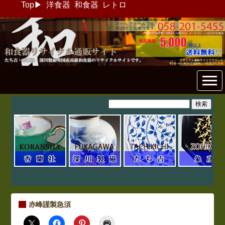
Top
▶
洋食器
和食器
レトロ
和食器リサイクル通販専門店
フリマート
赤峰謹製急須