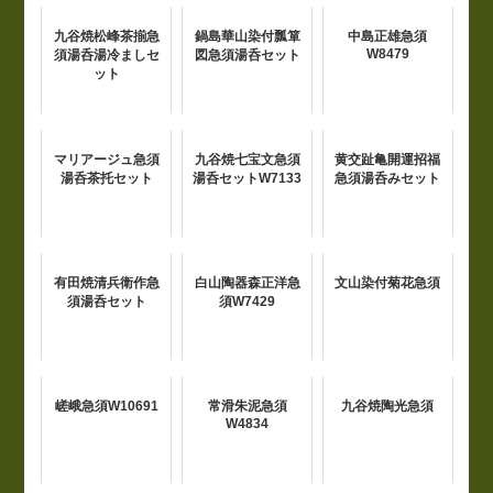
九谷焼松峰茶揃急
鍋島華山染付瓢箪
中島正雄急須
W8479
須湯呑湯冷ましセ
図急須湯呑セット
ット
マリアージュ急須
九谷焼七宝文急須
黄交趾亀開運招福
湯呑茶托セット
湯呑セットW7133
急須湯呑みセット
有田焼清兵衛作急
白山陶器森正洋急
文山染付菊花急須
須湯呑セット
須W7429
嵯峨急須W10691
常滑朱泥急須
九谷焼陶光急須
W4834