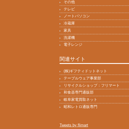
その他
テレビ
ノートパソコン
冷蔵庫
家具
洗濯機
電子レンジ
関連サイト
(株)ギフティドットネット
テーブルウェア事業部
リサイクルショップ：フリマート
和食器専門通販部
岐阜家電買取ネット
昭和レトロ通販専門
Tweets by flimart