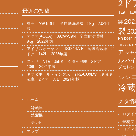
2ド
最近の投稿
146L
14
20
製
東芝 AW-8DH1 全自動洗濯機 8kg 2021年
製
製
2
アクア(AQUA) AQW-V9N 全自動洗濯機
HR-D16F
I
9kg 2022年製
106BK
NTR
アイリスオーヤマ IRSD-14A-B 冷凍冷蔵庫 2
ア
シャ
ドア 142L 2023年製
ル
ハイ
ニトリ NTR-106BK 冷凍冷蔵庫 2ドア
ダセレク
106L 2024年製
ヤマダホールディングス YRZ-CO9LW 冷凍冷
ャパン
蔵庫 2ドア 87L 2024年製
冷蔵
ホーム
メタ情
冷蔵庫
ログイ
洗濯機
投稿フ
テレビ
コメン
マップ