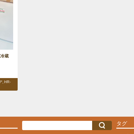
凍冷蔵
ら
ア
,
HR-
タグ