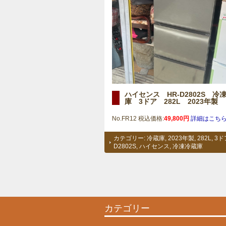
ハイセンス HR-D2802S 冷
庫 3ドア 282L 2023年製
No.FR12 税込価格:
49,800円
詳細はこち
カテゴリー:
冷蔵庫
,
2023年製
,
282L
,
3ド
D2802S
,
ハイセンス
,
冷凍冷蔵庫
カテゴリー