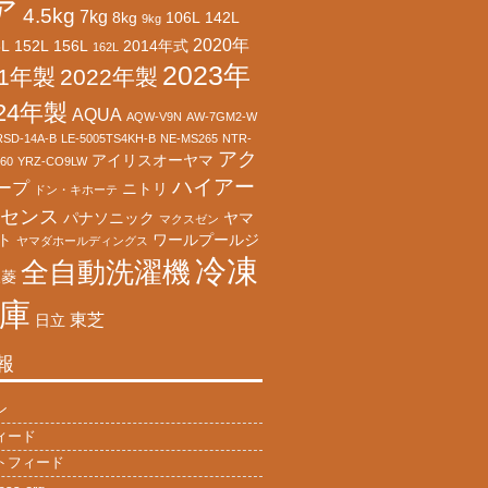
ア
4.5kg
7kg
8kg
106L
142L
9kg
2020年
8L
152L
156L
2014年式
162L
2023年
21年製
2022年製
024年製
AQUA
AQW-V9N
AW-7GM2-W
RSD-14A-B
LE-5005TS4KH-B
NE-MS265
NTR-
アク
アイリスオーヤマ
60
YRZ-CO9LW
ハイアー
ープ
ニトリ
ドン・キホーテ
センス
パナソニック
ヤマ
マクスゼン
ト
ワールプールジ
ヤマダホールディングス
冷凍
全自動洗濯機
三菱
庫
東芝
日立
報
ン
ィード
トフィード