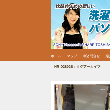
中古家電・洗濯
岐阜市内：格安中古家電・洗濯機・冷
ホーム
マップ
申込問合せ
紹
「HR-D2802S」タグアーカイブ