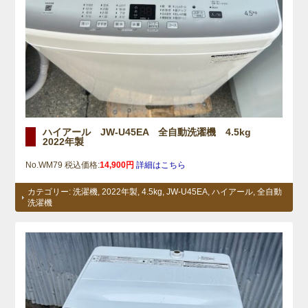
ハイアール JW-U45EA 全自動洗濯機 4.5kg
2022年製
No.WM79 税込価格:
14,900円
詳細はこちら
カテゴリー:
洗濯機
,
2022年製
,
4.5kg
,
JW-U45EA
,
ハイアール
,
全自動
洗濯機