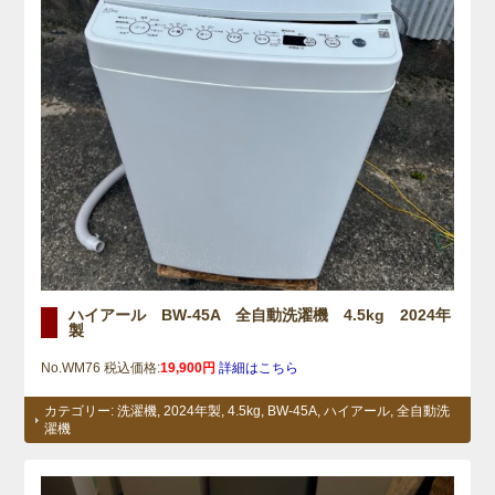
ハイアール BW-45A 全自動洗濯機 4.5kg 2024年
製
No.WM76 税込価格:
19,900円
詳細はこちら
カテゴリー:
洗濯機
,
2024年製
,
4.5kg
,
BW-45A
,
ハイアール
,
全自動洗
濯機