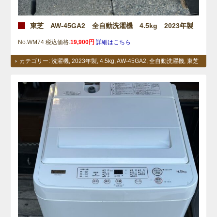
東芝 AW-45GA2 全自動洗濯機 4.5kg 2023年製
No.WM74 税込価格:
19,900円
詳細はこちら
カテゴリー:
洗濯機
,
2023年製
,
4.5kg
,
AW-45GA2
,
全自動洗濯機
,
東芝