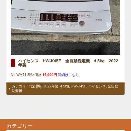
ハイセンス HW-K45E 全自動洗濯機 4.5kg 2022
年製
No.WM71 税込価格:
16,900円
詳細はこちら
カテゴリー:
洗濯機
,
2022年製
,
4.5kg
,
HW-K45E
,
ハイセンス
,
全自動
洗濯機
カテゴリー