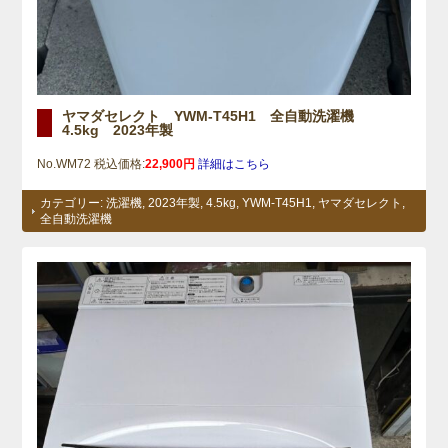
ヤマダセレクト YWM-T45H1 全自動洗濯機
4.5kg 2023年製
No.WM72 税込価格:
22,900円
詳細はこちら
カテゴリー:
洗濯機
,
2023年製
,
4.5kg
,
YWM-T45H1
,
ヤマダセレクト
,
全自動洗濯機