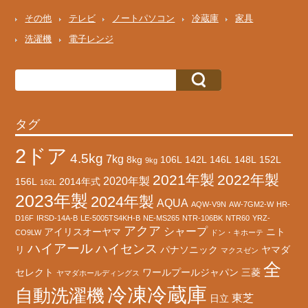
その他
テレビ
ノートパソコン
冷蔵庫
家具
洗濯機
電子レンジ
タグ
2ドア
4.5kg
7kg
8kg
106L
142L
146L
148L
152L
9kg
2021年製
2022年製
2020年製
156L
2014年式
162L
2023年製
2024年製
AQUA
AQW-V9N
AW-7GM2-W
HR-
D16F
IRSD-14A-B
LE-5005TS4KH-B
NE-MS265
NTR-106BK
NTR60
YRZ-
アクア
シャープ
アイリスオーヤマ
ニト
CO9LW
ドン・キホーテ
ハイアール
ハイセンス
リ
パナソニック
ヤマダ
マクスゼン
全
セレクト
ワールプールジャパン
三菱
ヤマダホールディングス
冷凍冷蔵庫
自動洗濯機
東芝
日立