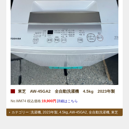
東芝 AW-45GA2 全自動洗濯機 4.5kg 2023年製
No.WM74 税込価格:
19,900円
詳細はこちら
カテゴリー:
洗濯機
,
2023年製
,
4.5kg
,
AW-45GA2
,
全自動洗濯機
,
東芝