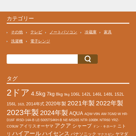
カテゴリー
その他
テレビ
ノートパソコン
冷蔵庫
家具
洗濯機
電子レンジ
タグ
2ドア
4.5kg
7kg
8kg
106L
142L
146L
148L
152L
9kg
2021年製
2022年製
2020年製
156L
2014年式
162L
2023年製
2024年製
AQUA
AQW-V9N
AW-7GM2-W
HR-
D16F
IRSD-14A-B
LE-5005TS4KH-B
NE-MS265
NTR-106BK
NTR60
YRZ-
アクア
シャープ
アイリスオーヤマ
ニト
CO9LW
ドン・キホーテ
ハイアール
ハイセンス
リ
パナソニック
ヤマダ
マクスゼン