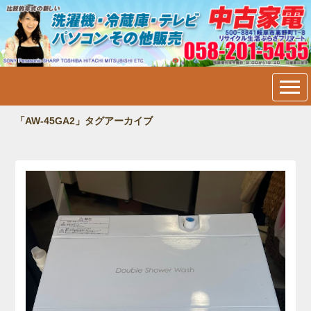
中古家電・洗濯機・冷蔵庫・
テレビ・パソコン販売＠岐阜
市内：フリマート
「AW-45GA2」タグアーカイブ