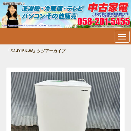
中古家電・洗濯機・冷蔵庫・
テレビ・パソコン販売＠岐阜
市内：フリマート
「SJ-D15K-W」タグアーカイブ