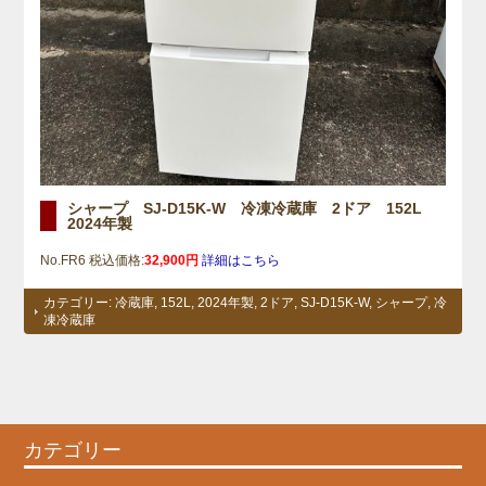
シャープ SJ-D15K-W 冷凍冷蔵庫 2ドア 152L
2024年製
No.FR6 税込価格:
32,900円
詳細はこちら
カテゴリー:
冷蔵庫
,
152L
,
2024年製
,
2ドア
,
SJ-D15K-W
,
シャープ
,
冷
凍冷蔵庫
カテゴリー