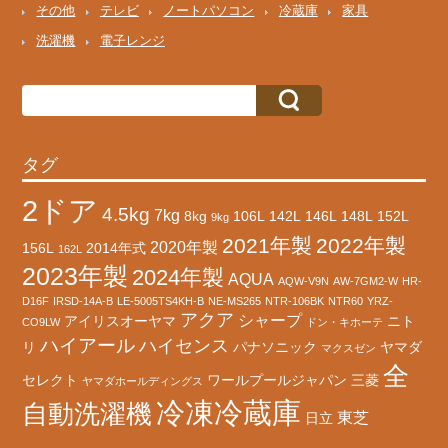
その他
テレビ
ノートパソコン
冷蔵庫
家具
洗濯機
電子レンジ
タグ
2ドア
4.5kg
7kg
8kg
106L
142L
146L
148L
152L
9kg
2021年製
2022年製
2020年製
156L
2014年式
162L
2023年製
2024年製
AQUA
AQW-V9N
AW-7GM2-W
HR-
D16F
IRSD-14A-B
LE-5005TS4KH-B
NE-MS265
NTR-106BK
NTR60
YRZ-
アクア
シャープ
アイリスオーヤマ
ニト
CO9LW
ドン・キホーテ
ハイアール
ハイセンス
リ
パナソニック
ヤマダ
マクスゼン
全
セレクト
ワールプールジャパン
三菱
ヤマダホールディングス
冷凍冷蔵庫
自動洗濯機
東芝
日立