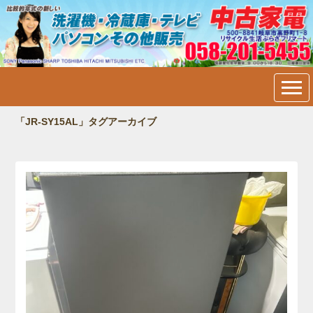
中古家電・洗濯機・冷蔵庫・
テレビ・パソコン販売＠岐阜
市内：フリマート
「JR-SY15AL」タグアーカイブ