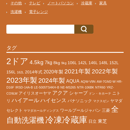
その他
テレビ
ノートパソコン
冷蔵庫
家具
洗濯機
電子レンジ
タグ
2ドア
4.5kg
7kg
8kg
106L
142L
146L
148L
152L
9kg
2021年製
2022年製
2020年製
156L
2014年式
162L
2023年製
2024年製
AQUA
AQW-V9N
AW-7GM2-W
HR-
D16F
IRSD-14A-B
LE-5005TS4KH-B
NE-MS265
NTR-106BK
NTR60
YRZ-
アクア
シャープ
アイリスオーヤマ
ニト
CO9LW
ドン・キホーテ
ハイアール
ハイセンス
リ
パナソニック
ヤマダ
マクスゼン
全
セレクト
ワールプールジャパン
三菱
ヤマダホールディングス
冷凍冷蔵庫
自動洗濯機
東芝
日立