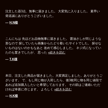
注文した器3点、無事に届きました。 大変気に入りました。 素早い
発送誠にありがとうございました。
―
H.N様
こんにちは 先ほどお品物無事に届きました。 醤油さしが同じような
形なので 探していたら画像からたどり着いたサイトでした。 探せな
いものはないのかもなあと 改めて感心しました。 ネジ式になってい
たのも驚きでしたが、 思った
»続きを読む
―
T.K様
本日、注文した商品が届きました。大変満足しました。ありがとうご
ざいます。 で、もし同じ物が入荷したら、後3枚同じ物を同じ値段で
あれば追加購入したいと希望しております。 その節はご連絡いただ
ければ幸甚に存じます。 よろしく
»続きを読む
―
H.K様