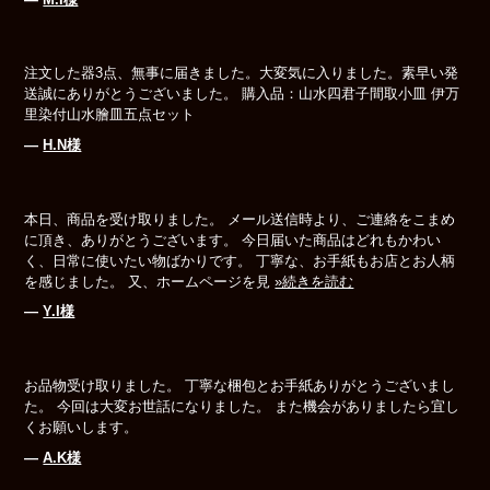
注文した器3点、無事に届きました。大変気に入りました。素早い発
送誠にありがとうございました。 購入品：山水四君子間取小皿 伊万
里染付山水膾皿五点セット
―
H.N様
本日、商品を受け取りました。 メール送信時より、ご連絡をこまめ
に頂き、ありがとうございます。 今日届いた商品はどれもかわい
く、日常に使いたい物ばかりです。 丁寧な、お手紙もお店とお人柄
を感じました。 又、ホームページを見
»続きを読む
―
Y.I様
お品物受け取りました。 丁寧な梱包とお手紙ありがとうございまし
た。 今回は大変お世話になりました。 また機会がありましたら宜し
くお願いします。
―
A.K様