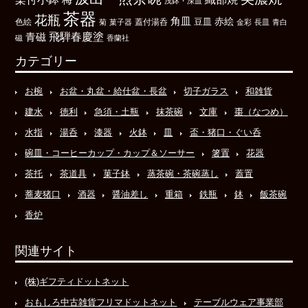
浅鉢・深皿
茶器
花瓶
角皿
豆皿
赤絵
色絵
菊
菓子器
蓋付湯呑
金彩
長皿
青白
飛騨春慶塗
青磁
磁
香蘭社
カテゴリー
お椀
お盆・丸盆・給仕盆・長盆
切子ガラス
和雑貨
建水
徳利
急須・土瓶
抹茶碗
文庫
棗（なつめ）
水指
湯呑
漆器
火鉢
皿
盃・猪口・ぐい呑
碗皿・コーヒーカップ・カップ＆ソーサー
箸置
花器
茶托
茶道具
菓子鉢
蒸茶碗・茶碗蒸し
蓋置
蕎麦猪口
酒器
醤油差し
重箱
鉄瓶
鉢
飯茶碗
香炉
関連サイト
(株)ギフティドットネット
おもしろ中古雑貨フリマドットネット
テーブルウェア事業部