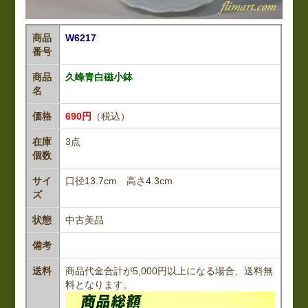
商品
W6217
番号
商品
久峰青白磁小鉢
名
価格
690円
（税込）
在庫
3点
個数
サイ
口径13.7cm 高さ4.3cm
ズ
状態
中古美品
備考
送料
商品代金合計が5,000円以上になる場合、送料無
料となります。