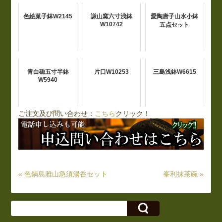
色絵菓子鉢W2145
謙山窯六寸浅鉢
愛陶唐子山水小鉢
W10742
五点セット
青白磁五寸半鉢
片口W10253
三島浅鉢W6615
W5940
ご注文及び問い合わせ：
こちら
クリック！
« 色鍋島雅山急須湯呑セット
峯利抹茶碗 »