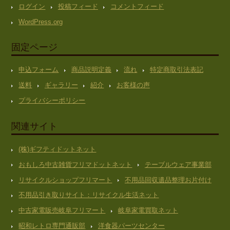
ログイン
投稿フィード
コメントフィード
WordPress.org
固定ページ
申込フォーム
商品説明定義
流れ
特定商取引法表記
送料
ギャラリー
紹介
お客様の声
プライバシーポリシー
関連サイト
(株)ギフティドットネット
おもしろ中古雑貨フリマドットネット
テーブルウェア事業部
リサイクルショップフリマート
不用品回収遺品整理お片付け
不用品引き取りサイト：リサイクル生活ネット
中古家電販売岐阜フリマート
岐阜家電買取ネット
昭和レトロ専門通販部
洋食器パーツセンター