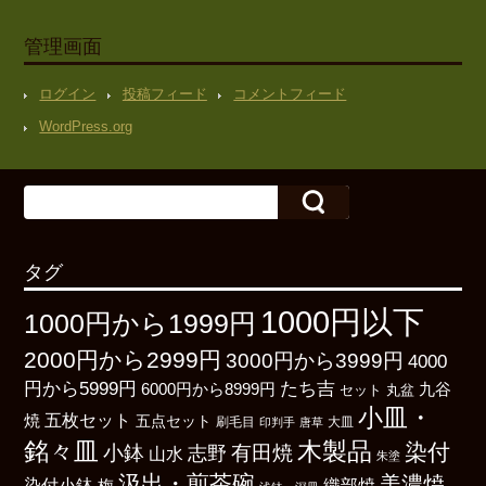
管理画面
ログイン
投稿フィード
コメントフィード
WordPress.org
タグ
1000円以下
1000円から1999円
2000円から2999円
3000円から3999円
4000
たち吉
円から5999円
6000円から8999円
九谷
丸盆
セット
小皿・
五枚セット
焼
五点セット
刷毛目
大皿
印判手
唐草
銘々皿
木製品
染付
小鉢
有田焼
志野
山水
朱塗
汲出・煎茶碗
美濃焼
染付小鉢
織部焼
梅