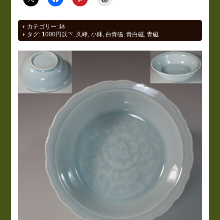
カテゴリー:
鉢
タグ:
1000円以下
,
久峰
,
小鉢
,
白青磁
,
青白磁
,
青磁