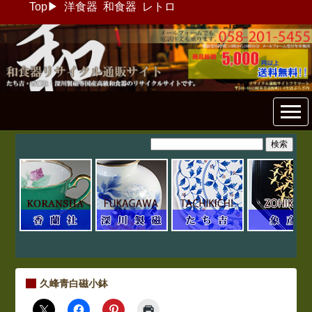
Top
▶
洋食器
和食器
レトロ
和食器リサイクル通販専門店
フリマート
久峰青白磁小鉢