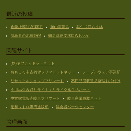
最近の投稿
香蘭社徳利W10911
勝山窯湯呑
耳付片口八寸鉢
屋島血の池抹茶碗
蛸唐草蕎麦猪口W10907
関連サイト
(株)ギフティドットネット
おもしろ中古雑貨フリマドットネット
テーブルウェア事業部
リサイクルショップフリマート
不用品回収遺品整理お片付け
不用品引き取りサイト：リサイクル生活ネット
中古家電販売岐阜フリマート
岐阜家電買取ネット
昭和レトロ専門通販部
洋食器パーツセンター
管理画面