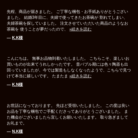
先程、商品が届きました。 ご丁寧な梱包・お手紙ありがとうござい
ました。 結婚3年目に、夫婦で使ってきたお茶碗が 割れてしまい、
夫婦茶碗を探していました。 注文させていただいた商品のようなお
茶碗を 使うことが夢だったので、
»続きを読む
―
K.K様
こんにちは。 無事お品物到着いたしました。 こちらこそ、楽しいお
買いものが出来てうれしかったです。 昔バブル期には色々陶器も出
回っていましたが、今では製造もしなくなったようで、こちらで見つ
けて本当に嬉しいです。 たまたま
»続きを読む
―
K.N様
お世話になっております。 先ほど受領いたしました。 この度は良い
お品を丁寧な梱包でご手配くださってありがとうございました。 ま
た機会がございましたら宜しくお願いいたします。 取り急ぎまして
お礼まで。
―
N.K様