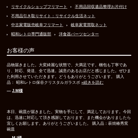
リサイクルショップフリマート
不用品回収遺品整理お片付け
不用品引き取りサイト：リサイクル生活ネット
中古家電販売岐阜フリマート
岐阜家電買取ネット
昭和レトロ専門通販部
洋食器パーツセンター
お客様の声
品物届きました。大変綺麗な状態で、大満足です。梱包も丁寧であ
り、対応、発送、全て迅速。誠意のあるお店だと感じました。ぜひま
た利用させていただきます。どうもありがとうございます。 購入
品： 昭和レトロ保谷クリスタルガラスボ
»続きを読む
―
J.M様
本日、碗皿が届きました。実物を手にして、満足しております。今回
は、迅速に対応して頂き感謝しております、また機会がありましたら
宜しくお願します。ありがとうございました。 購入品：萩焼椿秀窯
碗皿
―
M.I様