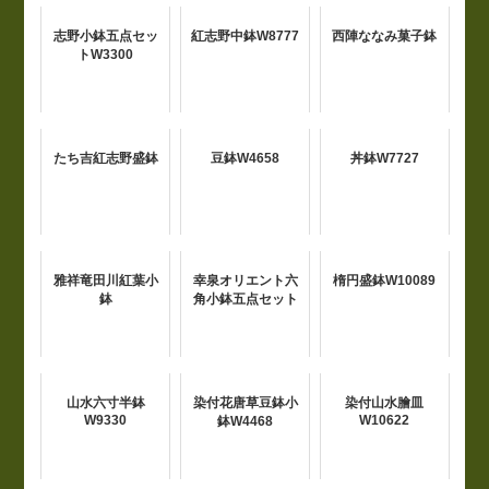
志野小鉢五点セッ
紅志野中鉢W8777
西陣ななみ菓子鉢
トW3300
たち吉紅志野盛鉢
豆鉢W4658
丼鉢W7727
雅祥竜田川紅葉小
幸泉オリエント六
楕円盛鉢W10089
鉢
角小鉢五点セット
山水六寸半鉢
染付花唐草豆鉢小
染付山水膾皿
W9330
W10622
鉢W4468