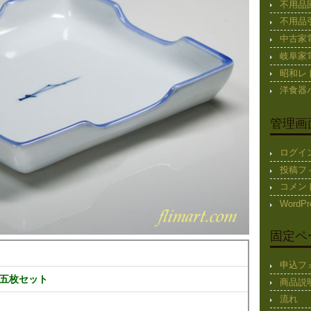
不用品
不用品
中古家
岐阜家
昭和レ
洋食器
管理画
ログイ
投稿フ
コメン
WordPr
固定ペ
申込フ
五枚セット
商品説
流れ