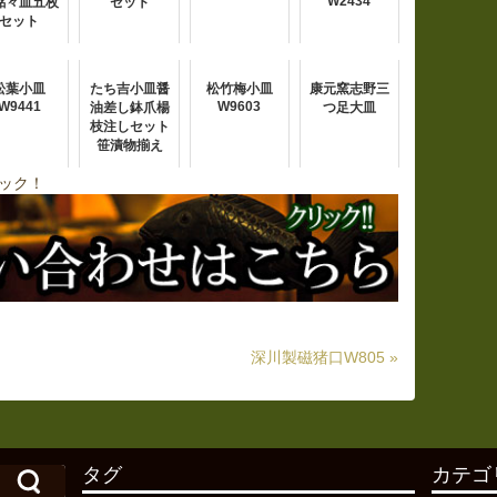
W2434
銘々皿五枚
セット
セット
松葉小皿
たち吉小皿醤
松竹梅小皿
康元窯志野三
W9441
W9603
油差し鉢爪楊
つ足大皿
枝注しセット
笹漬物揃え
ック！
深川製磁猪口W805 »
タグ
カテゴ