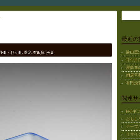
ト
最近の
勝山窯
小皿・銘々皿
,
幸楽
,
有田焼
,
松葉
耳付片
屋島血
蛸唐草蕎
有田焼
関連サ
(株)
おもし
テーブ
リサイ