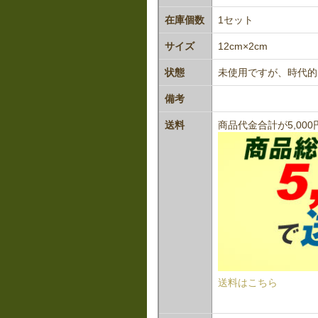
在庫個数
1セット
サイズ
12cm×2cm
状態
未使用ですが、時代的
備考
送料
商品代金合計が5,0
送料はこちら