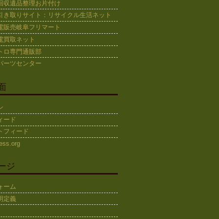
回収遺品整理お片付け
引き取りサイト：リサイクル生活ネット
電販売岐阜フリマート
電買取ネット
トロ専門通販部
パーツセンター
面
ン
ィード
トフィード
ess.org
ージ
ォーム
明定義