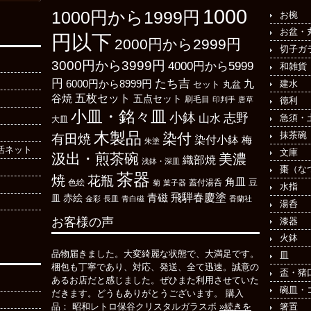
1000
1000円から1999円
お椀
お盆・
円以下
2000円から2999円
切子ガ
3000円から3999円
4000円から5999
和雑貨
たち吉
円
6000円から8999円
建水
九
丸盆
セット
五枚セット
谷焼
五点セット
刷毛目
印判手
唐草
徳利
小皿・銘々皿
小鉢
志野
山水
急須・
大皿
木製品
抹茶碗
染付
有田焼
染付小鉢
梅
朱塗
活ネット
文庫
汲出・煎茶碗
美濃
織部焼
浅鉢・深皿
棗（な
茶器
焼
花瓶
角皿
豆
色絵
菊
菓子器
蓋付湯呑
水指
飛騨春慶塗
青磁
皿
赤絵
金彩
長皿
青白磁
香蘭社
湯呑
お客様の声
漆器
火鉢
品物届きました。大変綺麗な状態で、大満足です。
皿
梱包も丁寧であり、対応、発送、全て迅速。誠意の
盃・猪
あるお店だと感じました。ぜひまた利用させていた
碗皿・
だきます。どうもありがとうございます。 購入
箸置
品： 昭和レトロ保谷クリスタルガラスボ
»続きを