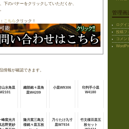
、下のバナーをクリックしていただくか、
。
管理画
：
こちら
クリック！
ログイ
投稿フ
コメン
WordPr
品情報が確認できます。
付山水角皿
織部銘々皿角
小皿W9306
印判手小皿
W2101
W4180
皿W4209
十峰窯光月
隆月窯三島文
乃りたけ九寸
竹文様豆皿五
鼠志野更紗
様銘々皿五枚
皿W7934
枚セット