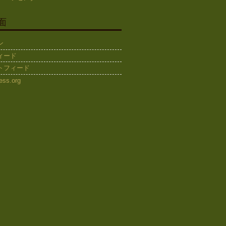
面
ン
ィード
トフィード
ess.org