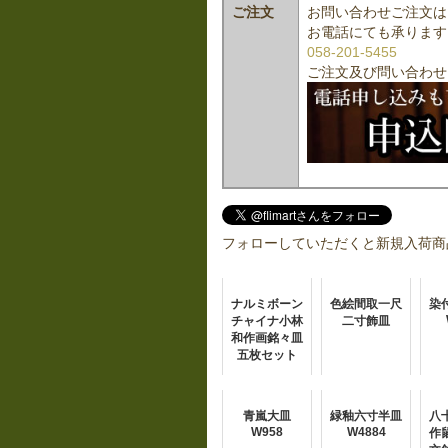
ご注文
お問い合わせご注文は
お電話にても承ります
058-201-5455
ご注文及び問い合わせ
フォローしていただくと新規入荷商
ナルミボーン
色絵間取一尺
染
チャイナ小林
二寸飾皿
和作画銘々皿
五枚セット
青嵐大皿
緑釉六寸半皿
八
W958
W4884
作