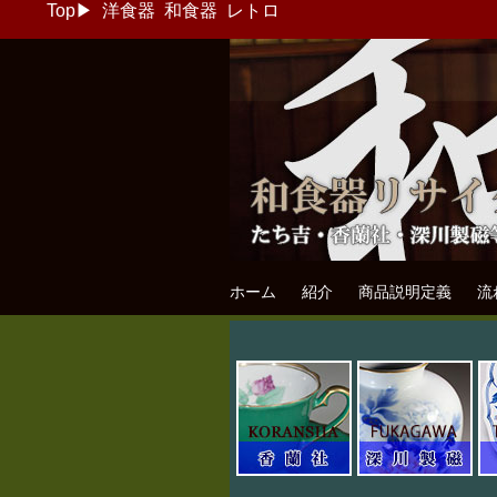
Top
▶
洋食器
和食器
レトロ
和食器リサイク
たち吉・香蘭社・深川製磁等の和食器
ホーム
紹介
商品説明定義
流