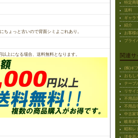
特定商
送料
ギャラ
紹介
にちょっと古いので背面シミよごれあり。
お客様
プライ
00円以上になる場合、送料無料となります。
関連サ
(株)
おもし
テーブ
リサイ
不用品
不用品
中古家
岐阜家
昭和レ
洋食器