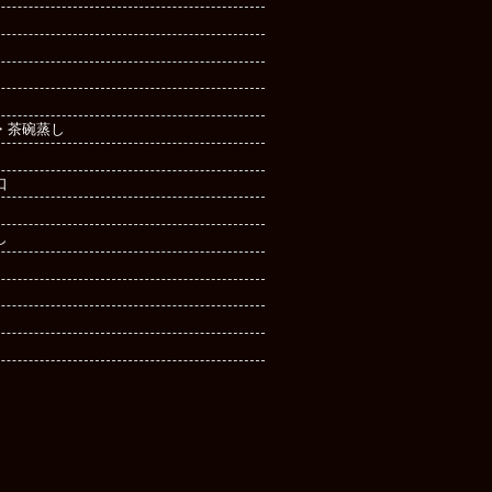
・茶碗蒸し
口
し