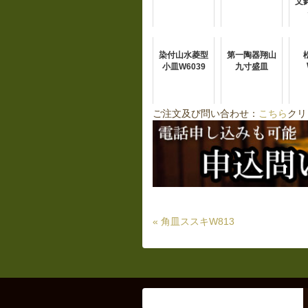
文
染付山水菱型
第一陶器翔山
小皿W6039
九寸盛皿
ご注文及び問い合わせ：
こちら
クリ
« 角皿ススキW813