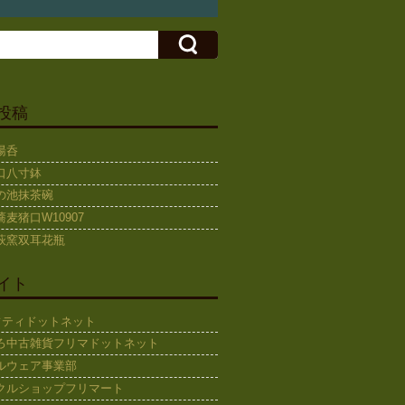
投稿
湯呑
口八寸鉢
の池抹茶碗
麦猪口W10907
萩窯双耳花瓶
イト
ギフティドットネット
ろ中古雑貨フリマドットネット
ルウェア事業部
クルショップフリマート