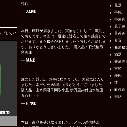
読む
花器
―
J.M様
茶托
茶道具
菓子鉢
本日、碗皿が届きました。実物を手にして、満足し
ップしてい
蒸茶碗
ております。今回は、迅速に対応して頂き感謝して
蓋置
おります、また機会がありましたら宜しくお願しま
す。ありがとうございました。 購入品：萩焼椿秀
蕎麦猪
窯碗皿
酒器
―
M.I様
醤油差
重箱
鉄瓶
注文した器3点、無事に届きました。大変気に入り
鉢
ました。素早い発送誠にありがとうございました。
飯茶碗
購入品：山水四君子間取小皿 伊万里染付山水膾皿
五点セット
香炉
―
H.N様
本日、商品を受け取りました。 メール送信時よ